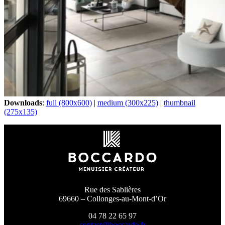
Downloads
:
full (800x600)
|
medium (300x225)
|
thumbnail
(275x135)
Rue des Sablières
69660 – Collonges-au-Mont-d’Or
04 78 22 65 97
contact@boccardo.fr