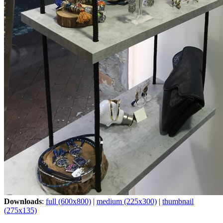
Downloads
:
full (600x800)
|
medium (225x300)
|
thumbnail
(275x135)