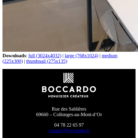
Downloads
:
full (3024x4032)
|
large (768x1024)
|
medium
(225x300)
|
thumbnail (275x135)
Rue des Sablières
69660 – Collonges-au-Mont-d’Or
04 78 22 65 97
contact@boccardo.fr