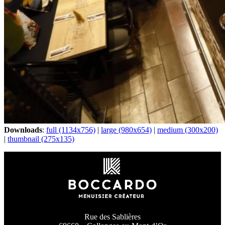
Downloads
:
full (1134x756)
|
large (980x654)
|
medium (300x200)
|
thumbnail (275x135)
Rue des Sablières