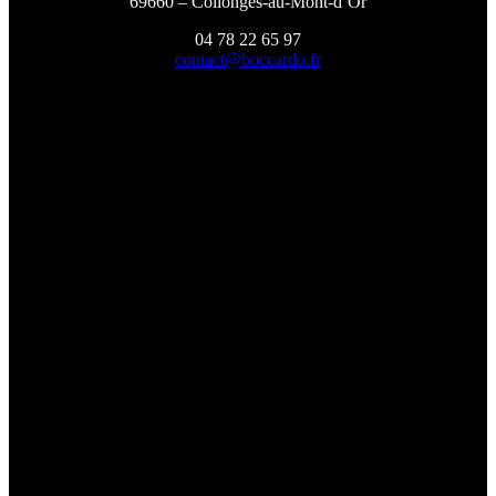
69660 – Collonges-au-Mont-d’Or
04 78 22 65 97
contact@boccardo.fr