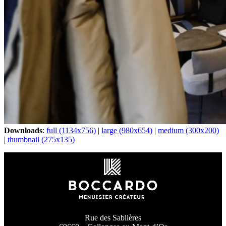
Downloads
:
full (1134x756)
|
large (980x654)
|
medium (300x200)
|
thumbnail (275x135)
Rue des Sablières