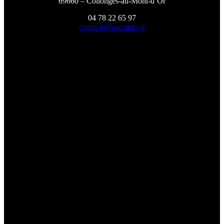
69660 – Collonges-au-Mont-d’Or
04 78 22 65 97
contact@boccardo.fr