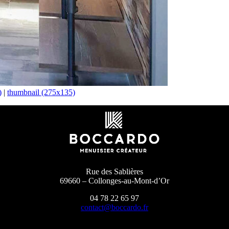
)
|
thumbnail (275x135)
Rue des Sablières
69660 – Collonges-au-Mont-d’Or
04 78 22 65 97
contact@boccardo.fr