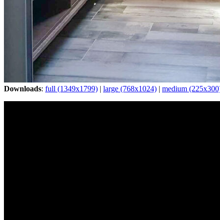
Downloads
:
full (1349x1799)
|
large (768x1024)
|
medium (225x300